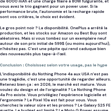
de 6000 mAh et une charge filaire à 80W fulgurante, et
vous avez le trio gagnant pour un power user. Si la
performance brute, l’autonomie et la recharge rapide
sont vos critères, le choix est évident.
Le gros point noir ? La disponibilité. OnePlus a arrêté la
production, et les stocks sur Amazon ou Best Buy sont
aléatoires. Mais si vous tombez sur un exemplaire neuf
autour de son prix initial de 599$ (ou moins aujourd’hui),
n’hésitez pas. C’est une pépite qui rend caduque bien
des nouveautés plus tape-à-l’œil.
Conclusion : Choisissez selon votre usage, pas le hype
L’indisponibilité du Nothing Phone 4a aux USA n’est pas
une tragédie, c’est une opportunité de regarder ailleurs.
Retenez bien ça
: en 2026, le marché est mature. Vous
voulez du design et de l’originalité ? Le Nothing Phone
4a Pro existe. Vous privilégiez l’expérience logicielle et
l’ergonomie ? Le Pixel 10a est fait pour vous. Vous
cherchez la valeur sûre et les promos ? Le Galaxy S25 FE
guette. Le budget est limité ? Le Moto G Power assume