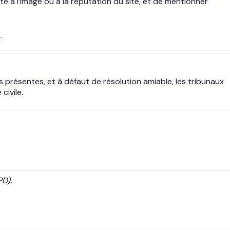
e à l’image ou à la réputation du site, et de mentionner
.
des présentes, et à défaut de résolution amiable, les tribunaux
civile.
D).