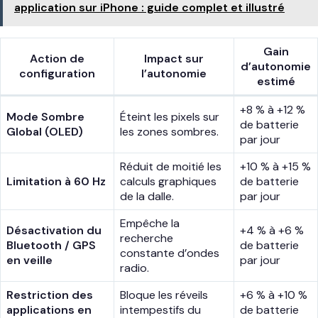
application sur iPhone : guide complet et illustré
Gain
Action de
Impact sur
d’autonomie
configuration
l’autonomie
estimé
+8 % à +12 %
Mode Sombre
Éteint les pixels sur
de batterie
Global (OLED)
les zones sombres.
par jour
Réduit de moitié les
+10 % à +15 %
Limitation à 60 Hz
calculs graphiques
de batterie
de la dalle.
par jour
Empêche la
Désactivation du
+4 % à +6 %
recherche
Bluetooth / GPS
de batterie
constante d’ondes
en veille
par jour
radio.
Restriction des
Bloque les réveils
+6 % à +10 %
applications en
intempestifs du
de batterie