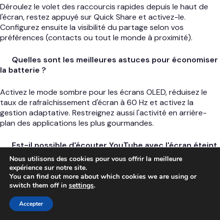
Déroulez le volet des raccourcis rapides depuis le haut de
l'écran, restez appuyé sur Quick Share et activez-le.
Configurez ensuite la visibilité du partage selon vos
préférences (contacts ou tout le monde à proximité).
Quelles sont les meilleures astuces pour économiser
la batterie ?
Activez le mode sombre pour les écrans OLED, réduisez le
taux de rafraîchissement d'écran à 60 Hz et activez la
gestion adaptative. Restreignez aussi l'activité en arrière-
plan des applications les plus gourmandes.
Est-il possible d'écouter YouTube avec l'écran éteint
sans payer ?
Nous utilisons des cookies pour vous offrir la meilleure
expérience sur notre site.
You can find out more about which cookies we are using or
Oui, ouvrez YouTube dans un navigateur respectueux de la
switch them off in
settings
.
vie privée comme Brave ou Firefox et activez l'option de
lecture en arrière-plan. Cela permet de continuer à écouter
Accepter
le flux audio même lorsque l'écran est éteint.