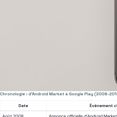
Chronologie : d’Android Market à Google Play (2008-201
Date
Événement c
Août 2008
Annonce officielle d’Android Market