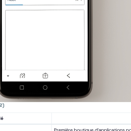
2)
lé
Première boutique d’applications po