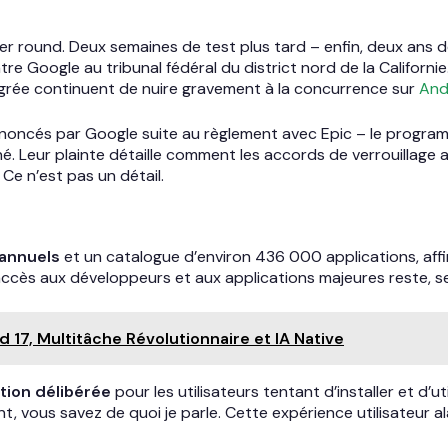
ier round. Deux semaines de test plus tard – enfin, deux ans d
re Google au tribunal fédéral du district nord de la Californi
tégrée continuent de nuire gravement à la concurrence sur
And
annoncés par Google suite au règlement avec Epic – le progr
né. Leur plainte détaille comment les accords de verrouillage a
Ce n’est pas un détail.
 annuels
et un catalogue d’environ 436 000 applications, affi
l’accès aux développeurs et aux applications majeures reste, se
17, Multitâche Révolutionnaire et IA Native
ction délibérée
pour les utilisateurs tentant d’installer et d’ut
nt, vous savez de quoi je parle. Cette expérience utilisateur 