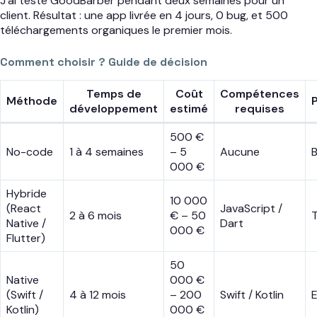
J’ai testé GoodBarber pendant deux semaines pour un
client. Résultat : une app livrée en 4 jours, 0 bug, et 500
téléchargements organiques le premier mois.
Comment choisir ? Guide de décision
Temps de
Coût
Compétences
Méthode
développement
estimé
requises
500 €
No-code
1 à 4 semaines
– 5
Aucune
000 €
Hybride
10 000
(React
JavaScript /
2 à 6 mois
€ – 50
Native /
Dart
000 €
Flutter)
50
Native
000 €
(Swift /
4 à 12 mois
– 200
Swift / Kotlin
E
Kotlin)
000 €