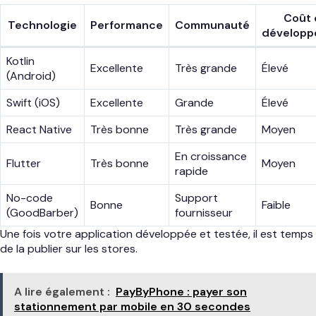
Coût 
Technologie
Performance
Communauté
développ
Kotlin
Excellente
Très grande
Élevé
(Android)
Swift (iOS)
Excellente
Grande
Élevé
React Native
Très bonne
Très grande
Moyen
En croissance
Flutter
Très bonne
Moyen
rapide
No-code
Support
Bonne
Faible
(GoodBarber)
fournisseur
Une fois votre application développée et testée, il est temps
de la publier sur les stores.
A lire également :
PayByPhone : payer son
stationnement par mobile en 30 secondes