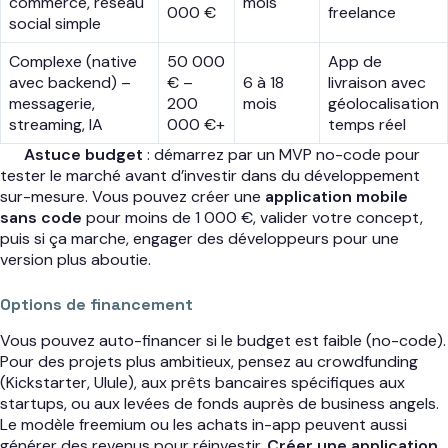
commerce, réseau
mois
000 €
freelance
social simple
Complexe (native
50 000
App de
avec backend) –
€ –
6 à 18
livraison avec
messagerie,
200
mois
géolocalisation
streaming, IA
000 €+
temps réel
Astuce budget
: démarrez par un MVP no-code pour
tester le marché avant d’investir dans du développement
sur-mesure. Vous pouvez créer une
application mobile
sans code
pour moins de 1 000 €, valider votre concept,
puis si ça marche, engager des développeurs pour une
version plus aboutie.
Options de financement
Vous pouvez auto-financer si le budget est faible (no-code).
Pour des projets plus ambitieux, pensez au crowdfunding
(Kickstarter, Ulule), aux prêts bancaires spécifiques aux
startups, ou aux levées de fonds auprès de business angels.
Le modèle freemium ou les achats in-app peuvent aussi
générer des revenus pour réinvestir.
Créer une application