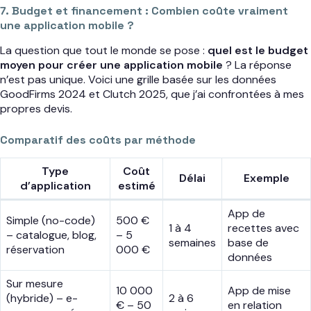
7. Budget et financement : Combien coûte vraiment
une application mobile ?
La question que tout le monde se pose :
quel est le budget
moyen pour créer une application mobile
? La réponse
n’est pas unique. Voici une grille basée sur les données
GoodFirms 2024 et Clutch 2025, que j’ai confrontées à mes
propres devis.
Comparatif des coûts par méthode
Type
Coût
Délai
Exemple
d’application
estimé
App de
Simple (no-code)
500 €
1 à 4
recettes avec
– catalogue, blog,
– 5
semaines
base de
réservation
000 €
données
Sur mesure
10 000
App de mise
(hybride) – e-
2 à 6
€ – 50
en relation