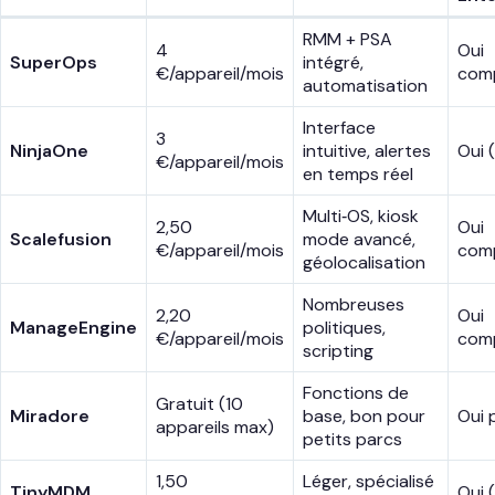
RMM + PSA
4
Oui
SuperOps
intégré,
€/appareil/mois
com
automatisation
Interface
3
NinjaOne
intuitive, alertes
Oui 
€/appareil/mois
en temps réel
Multi‑OS, kiosk
2,50
Oui
Scalefusion
mode avancé,
€/appareil/mois
com
géolocalisation
Nombreuses
2,20
Oui
ManageEngine
politiques,
€/appareil/mois
com
scripting
Fonctions de
Gratuit (10
Miradore
base, bon pour
Oui 
appareils max)
petits parcs
1,50
Léger, spécialisé
TinyMDM
Oui (