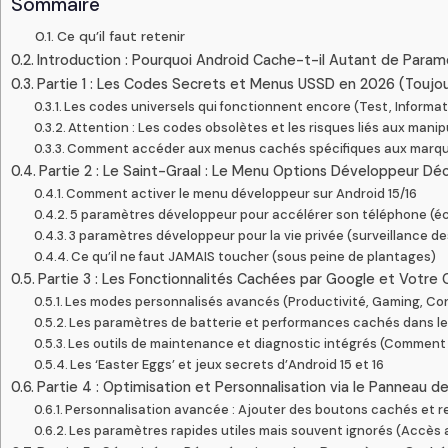
Sommaire
Ce qu’il faut retenir
Introduction : Pourquoi Android Cache-t-il Autant de Param
Partie 1 : Les Codes Secrets et Menus USSD en 2026 (Toujour
Les codes universels qui fonctionnent encore (Test, Informat
Attention : Les codes obsolètes et les risques liés aux manip
Comment accéder aux menus cachés spécifiques aux marque
Partie 2 : Le Saint-Graal : Le Menu Options Développeur Dé
Comment activer le menu développeur sur Android 15/16
5 paramètres développeur pour accélérer son téléphone (éch
3 paramètres développeur pour la vie privée (surveillance d
Ce qu’il ne faut JAMAIS toucher (sous peine de plantages)
Partie 3 : Les Fonctionnalités Cachées par Google et Votre
Les modes personnalisés avancés (Productivité, Gaming, Con
Les paramètres de batterie et performances cachés dans le
Les outils de maintenance et diagnostic intégrés (Comment
Les ‘Easter Eggs’ et jeux secrets d’Android 15 et 16
Partie 4 : Optimisation et Personnalisation via le Panneau d
Personnalisation avancée : Ajouter des boutons cachés et re
Les paramètres rapides utiles mais souvent ignorés (Accès 