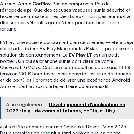
Auto ni Apple CarPlay
. Pas de compromis. Pas de
rétropédalage. Que des excuses vaseuses sur la sécurité et
l’expérience utilisateur. Les clients, eux, n’ont pas leur mot à
dire sur des véhicules qui coûtent pourtant une petite
fortune.
EVPlay, une société qui connaît bien ce créneau — elle a déjà
sorti l’adaptateur EV Play Max pour les Rivian — propose une
solution de contournement. Le
EV Play LT
est un petit
boîtier USB qui se branche sur le port data de votre
Chevrolet, GMC ou Cadillac électrique. Il ne coûte que 199 $
(environ 180 € hors taxes, mais comptez les frais de douane
et de port), et il promet de délivrer une expérience Android
Auto et CarPlay complète, en filaire ou en sans-fil.
A lire également :
Développement d’application en
2026 : le guide complet (étapes, coûts, outils)
J’ai testé le concept sur une Chevrolet Blazer EV de 2025.
Deux semaines de
test
plus tard, voilà ce que ça donne.