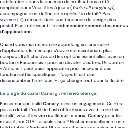
notification » dans le panneau de notifications a été
remplacé par « Vous êtes à jour » (
You’re all caught up
),
accompagné d’une icône de trophée. Un détail ? Pas
vraiment. Ça s’inscrit dans une tendance de design plus
positif. Plus intéressant : le
redimensionnement des menus
d’applications
.
Quand vous maintenez une appui long sur une icône
d’application, le menu qui s’ouvre est maintenant plus
compact. Il affiche d’abord les options essentielles, avec un
bouton « Raccourcis » pour en dévoiler d’autres. Un bouton
« Actions » peut aussi apparaître pour accéder à des
fonctionnalités spécifiques. L’objectif est clair :
désencombrer l’interface. Et ça change tout pour la fluidité.
Le piège du canal Canary : retenez bien ça
Passer sur une build
Canary
, c’est un engagement. Ce n’est
pas un détail. L’outil de flash officiel vous avertit : une fois
installé, vous êtes
verrouillé sur le canal Canary
pour les
mises à jour OTA. La seule issue ? Flasher manuellement une
build stable d’
Android 16
, ce qui effacera intégralement vos