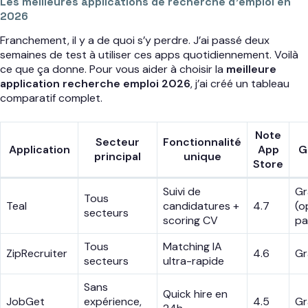
Les meilleures applications de recherche d’emploi en
2026
Franchement, il y a de quoi s’y perdre. J’ai passé deux
semaines de test à utiliser ces apps quotidiennement. Voilà
ce que ça donne. Pour vous aider à choisir la
meilleure
application recherche emploi 2026
, j’ai créé un tableau
comparatif complet.
Note
Secteur
Fonctionnalité
Application
App
G
principal
unique
Store
Suivi de
Gr
Tous
Teal
candidatures +
4.7
(o
secteurs
scoring CV
pa
Tous
Matching IA
ZipRecruiter
4.6
Gr
secteurs
ultra-rapide
Sans
Quick hire en
JobGet
expérience,
4.5
Gr