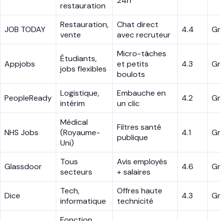
24h
restauration
Restauration,
Chat direct
JOB TODAY
4.4
Gr
vente
avec recruteur
Micro-tâches
Étudiants,
Appjobs
et petits
4.3
Gr
jobs flexibles
boulots
Logistique,
Embauche en
PeopleReady
4.2
Gr
intérim
un clic
Médical
Filtres santé
NHS Jobs
(Royaume-
4.1
Gr
publique
Uni)
Tous
Avis employés
Glassdoor
4.6
Gr
secteurs
+ salaires
Tech,
Offres haute
Dice
4.3
Gr
informatique
technicité
Fonction