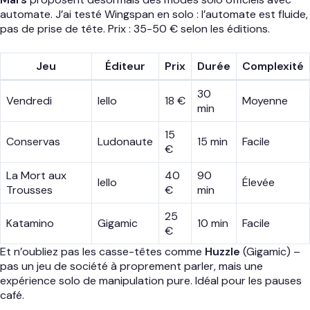
automate. J’ai testé Wingspan en solo : l’automate est fluide,
pas de prise de tête. Prix : 35-50 € selon les éditions.
Jeu
Éditeur
Prix
Durée
Complexité
30
Vendredi
Iello
18 €
Moyenne
min
15
Conservas
Ludonaute
15 min
Facile
€
La Mort aux
40
90
Iello
Élevée
Trousses
€
min
25
Katamino
Gigamic
10 min
Facile
€
Et n’oubliez pas les casse-têtes comme
Huzzle
(Gigamic) –
pas un jeu de société à proprement parler, mais une
expérience solo de manipulation pure. Idéal pour les pauses
café.