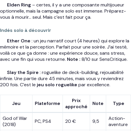
Elden Ring
– certes, il y a une composante multijoueur
optionnelle, mais la campagne solo est immense. Préparez-
vous à mourir… seul. Mais c’est fait pour ça.
Indés solo à découvrir
Ether One
: un jeu narratif court (4 heures) qui explore la
mémoire et la perception. Parfait pour une soirée. J’ai testé,
voilà ce que ça donne : une expérience douce, sans stress,
avec une fin qui vous retourne.
Note :
8/10 sur SensCritique.
Slay the Spire
: roguelike de deck-building, rejouabilité
infinie. Une partie dure 45 minutes, mais vous y reviendrez
200 fois. C’est le
jeu solo roguelike
par excellence.
Prix
Jeu
Plateforme
Note
Type
approché
God of War
Action-
PC, PS4
20 €
9,5
(2018)
aventure