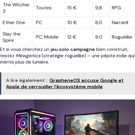
The Witcher
Toutes
15 €
9,8
RPG
3
Ether One
PC
10 €
8,0
Narratif
Slay the
PC, Mobile
12 €
9,0
Roguelike
Spire
Et si vous cherchez un
jeu solo campagne
bien construit,
testez
Mewgenics
(stratégie roguelike) – une pépite indie qui
mérite plus de lumière.
A lire également :
GrapheneOS accuse Google et
Apple de verrouiller l'écosystème mobile