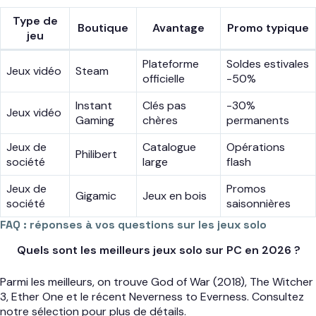
Type de
Boutique
Avantage
Promo typique
jeu
Plateforme
Soldes estivales
Jeux vidéo
Steam
officielle
-50%
Instant
Clés pas
-30%
Jeux vidéo
Gaming
chères
permanents
Jeux de
Catalogue
Opérations
Philibert
société
large
flash
Jeux de
Promos
Gigamic
Jeux en bois
société
saisonnières
FAQ : réponses à vos questions sur les jeux solo
Quels sont les meilleurs jeux solo sur PC en 2026 ?
Parmi les meilleurs, on trouve God of War (2018), The Witcher
3, Ether One et le récent Neverness to Everness. Consultez
notre sélection pour plus de détails.