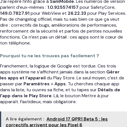
J’ai repéré l’info grâce à
SamMobile
. Les numéros de version
parlent d’eux-mêmes :
1.0.925574157
pour SafetyCore,
149.0.7827.91
pour WebView et
26.22.33
pour Play Services.
Pas de changelog officiel, mais tu sais bien ce que ça veut
dire : correctifs de bugs, améliorations de performances,
renforcement de la sécurité et parfois de petites nouvelles
fonctions. Ce n’est pas un détail : ces apps sont le cœur de
ton téléphone.
Pourquoi tu ne les trouves pas facilement ?
Franchement, la logique de Google est tordue. Ces trois
apps système ne s’affichent jamais dans la section
Gérer
les apps et l’appareil
du Play Store. Le seul moyen, c’est de
passer par
Paramètres > Apps
. Tu cherches chaque app
dans la liste, tu ouvres sa fiche, et tu tapes sur
Détails de
l’app dans le Play Store
. Là, le bouton Mettre à jour
apparaît. Fastidieux, mais obligatoire.
A lire également :
Android 17 QPR1 Beta 5 : les
correctifs arrivent pour les Pixel 6